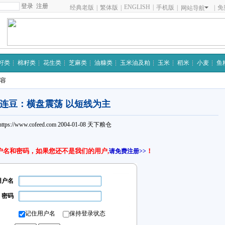
注册
ENGLISH
|
经典老版
|
繁体版
|
手机版
|
|
免
网站导航
籽类
棉籽类
花生类
芝麻类
油糠类
玉米油及粕
玉米
稻米
小麦
鱼
内容
连豆：横盘震荡 以短线为主
https://www.cofeed.com
2004-01-08
天下粮仓
户名和密码，如果您还不是我们的用户,
！
请免费注册>>
用户名
密码
记住用户名
保持登录状态