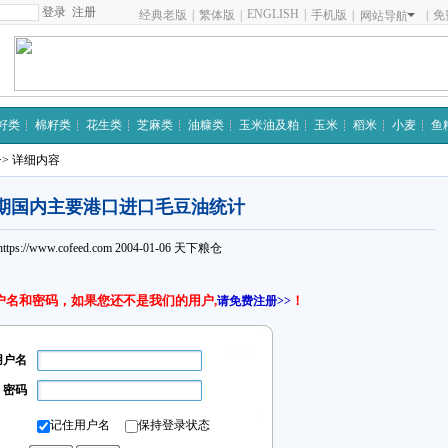
注册
ENGLISH
|
经典老版
|
繁体版
|
手机版
|
|
免
网站导航
籽类
棉籽类
花生类
芝麻类
油糠类
玉米油及粕
玉米
稻米
小麦
鱼
>> 详细内容
期国内主要港口进口毛豆油统计
https://www.cofeed.com
2004-01-06
天下粮仓
户名和密码，如果您还不是我们的用户,
！
请免费注册>>
用户名
密码
记住用户名
保持登录状态