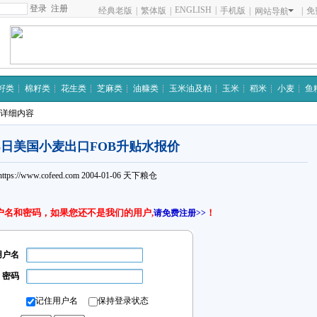
注册
ENGLISH
|
经典老版
|
繁体版
|
手机版
|
|
免
网站导航
籽类
棉籽类
花生类
芝麻类
油糠类
玉米油及粕
玉米
稻米
小麦
鱼
 详细内容
5日美国小麦出口FOB升贴水报价
https://www.cofeed.com
2004-01-06
天下粮仓
户名和密码，如果您还不是我们的用户,
！
请免费注册>>
用户名
密码
记住用户名
保持登录状态