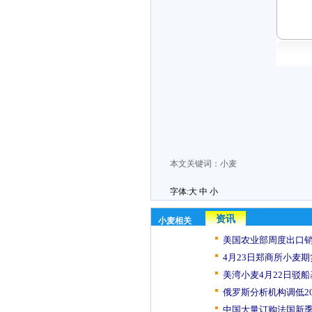
本文关键词：
小麦
字体:
大
中
小
资讯
小麦相关
美国农业部周度出口销
4月23日郑商所小麦期
美湾小麦4月22日驳
俄罗斯分析机构调低202
中国大量订购法国新季