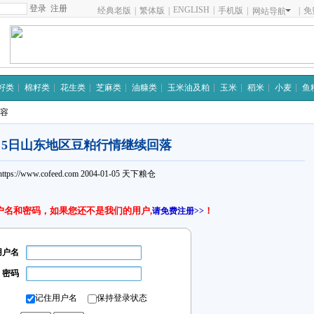
注册
ENGLISH
|
经典老版
|
繁体版
|
手机版
|
|
免
网站导航
籽类
棉籽类
花生类
芝麻类
油糠类
玉米油及粕
玉米
稻米
小麦
鱼
内容
月5日山东地区豆粕行情继续回落
https://www.cofeed.com
2004-01-05
天下粮仓
户名和密码，如果您还不是我们的用户,
！
请免费注册>>
用户名
密码
记住用户名
保持登录状态