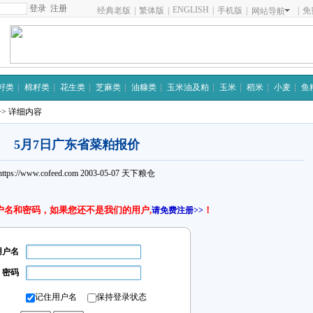
注册
ENGLISH
|
经典老版
|
繁体版
|
手机版
|
|
免
网站导航
籽类
棉籽类
花生类
芝麻类
油糠类
玉米油及粕
玉米
稻米
小麦
鱼
>> 详细内容
5月7日广东省菜粕报价
https://www.cofeed.com
2003-05-07
天下粮仓
户名和密码，如果您还不是我们的用户,
！
请免费注册>>
用户名
密码
记住用户名
保持登录状态