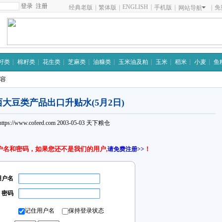
注册
ENGLISH
|
经典老版
|
繁体版
|
手机版
|
|
免
网站导航
籽类
棉籽类
花生类
芝麻类
油糠类
玉米油及粕
玉米
稻米
小麦
鱼
内容
大豆类产品出口升贴水(5月2日)
https://www.cofeed.com
2003-05-03
天下粮仓
户名和密码，如果您还不是我们的用户,
！
请免费注册>>
用户名
密码
记住用户名
保持登录状态