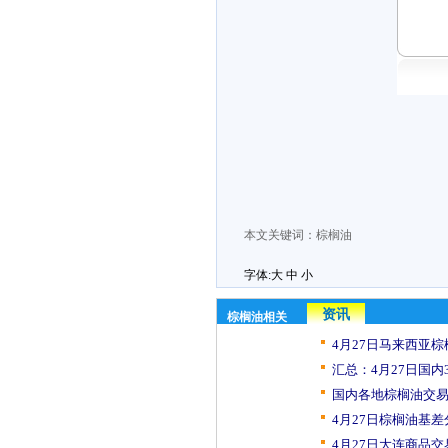
本文关键词：
棕榈油
字体:
大
中
小
资讯
棕榈油相关
4月27日马来西亚棕
汇总：4月27日国内33
国内各地棕榈油交易日
4月27日棕榈油基差
4月27日大连商品交