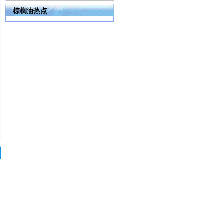
棕榈油热点