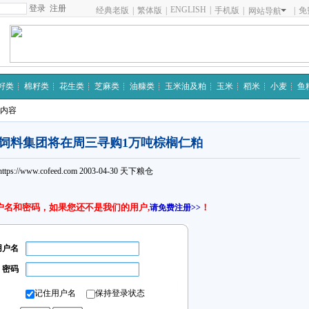
注册
ENGLISH
|
经典老版
|
繁体版
|
手机版
|
|
免
网站导航
籽类
棉籽类
花生类
芝麻类
油糠类
玉米油及粕
玉米
稻米
小麦
鱼
细内容
饲料集团将在周三寻购1万吨棕榈仁粕
https://www.cofeed.com
2003-04-30
天下粮仓
户名和密码，如果您还不是我们的用户,
！
请免费注册>>
用户名
密码
记住用户名
保持登录状态