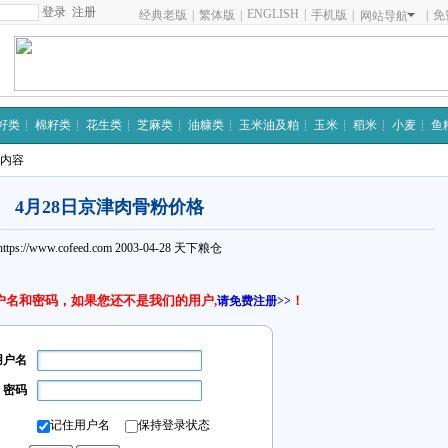
注册
ENGLISH
|
经典老版
|
繁体版
|
手机版
|
|
免
网站导航
籽类
棉籽类
花生类
芝麻类
油糠类
玉米油及粕
玉米
稻米
小麦
鱼
细内容
4月28日京津肉骨粉价格
https://www.cofeed.com
2003-04-28
天下粮仓
户名和密码，如果您还不是我们的用户,
！
请免费注册>>
用户名
密码
记住用户名
保持登录状态