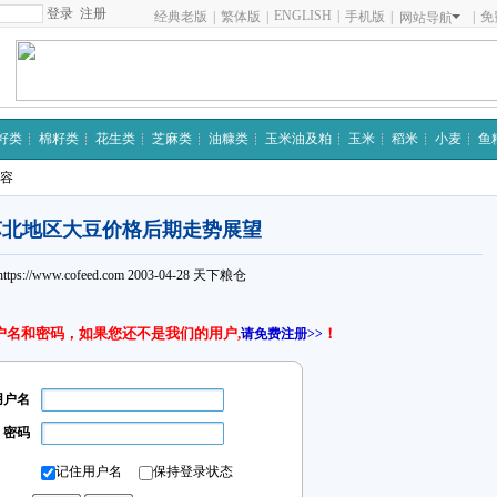
注册
ENGLISH
|
经典老版
|
繁体版
|
手机版
|
|
免
网站导航
籽类
棉籽类
花生类
芝麻类
油糠类
玉米油及粕
玉米
稻米
小麦
鱼
内容
苏北地区大豆价格后期走势展望
https://www.cofeed.com
2003-04-28
天下粮仓
户名和密码，如果您还不是我们的用户,
！
请免费注册>>
用户名
密码
记住用户名
保持登录状态