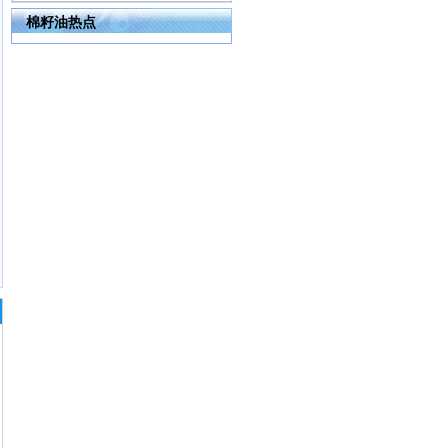
棉籽油热点