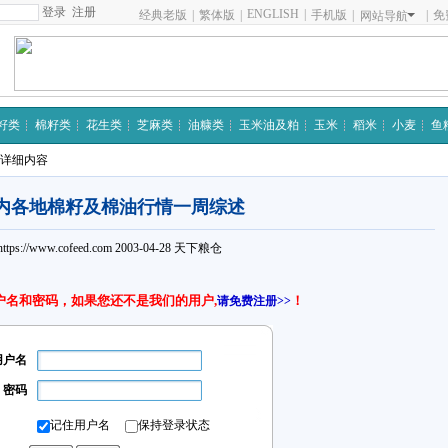
注册
ENGLISH
|
经典老版
|
繁体版
|
手机版
|
|
免
网站导航
籽类
棉籽类
花生类
芝麻类
油糠类
玉米油及粕
玉米
稻米
小麦
鱼
 详细内容
内各地棉籽及棉油行情一周综述
https://www.cofeed.com
2003-04-28
天下粮仓
户名和密码，如果您还不是我们的用户,
！
请免费注册>>
用户名
密码
记住用户名
保持登录状态