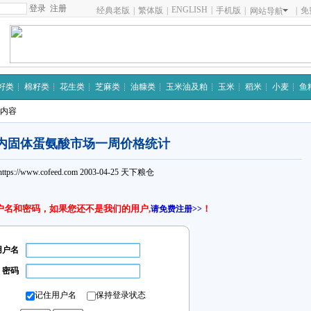
注册
ENGLISH
|
经典老版
|
繁体版
|
手机版
|
|
免
网站导航
籽类
棉籽类
花生类
芝麻类
油糠类
玉米油及粕
玉米
稻米
小麦
鱼
细内容
内固体蛋氨酸市场一周价格统计
https://www.cofeed.com
2003-04-25
天下粮仓
户名和密码，如果您还不是我们的用户,
！
请免费注册>>
用户名
密码
记住用户名
保持登录状态