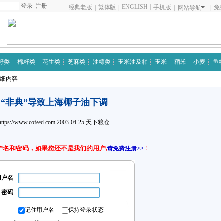
注册
ENGLISH
|
经典老版
|
繁体版
|
手机版
|
|
免
网站导航
籽类
棉籽类
花生类
芝麻类
油糠类
玉米油及粕
玉米
稻米
小麦
鱼
详细内容
“非典”导致上海椰子油下调
https://www.cofeed.com
2003-04-25
天下粮仓
户名和密码，如果您还不是我们的用户,
！
请免费注册>>
用户名
密码
记住用户名
保持登录状态