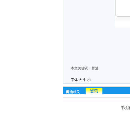
本文关键词：
椰油
字体:
大
中
小
资讯
椰油相关
手机