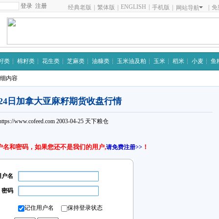
注册
ENGLISH
|
经典老版
|
繁体版
|
手机版
|
|
免
网站导航
籽类
棉籽类
花生类
芝麻类
油糠类
玉米油及粕
玉米
稻米
小麦
鱼
详细内容
月24日加拿大亚麻籽期货收盘行情
https://www.cofeed.com
2003-04-25
天下粮仓
户名和密码，如果您还不是我们的用户,
！
请免费注册>>
用户名
密码
记住用户名
保持登录状态