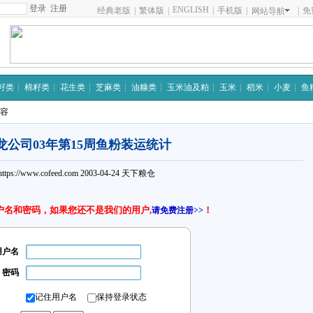
注册
ENGLISH
|
经典老版
|
繁体版
|
手机版
|
|
免
网站导航
籽类
棉籽类
花生类
芝麻类
油糠类
玉米油及粕
玉米
稻米
小麦
鱼
内容
龙公司03年第15周鱼粉装运统计
https://www.cofeed.com
2003-04-24
天下粮仓
户名和密码，如果您还不是我们的用户,
！
请免费注册>>
用户名
密码
记住用户名
保持登录状态