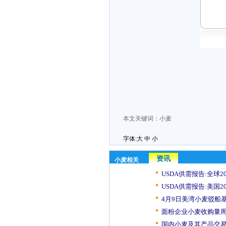
本文关键词：
小麦
字体:
大
中
小
资讯
小麦相关
USDA供需报告:全球202
USDA供需报告:美国202
4月9日美湾小麦驳船
面粉企业小麦收购量周
国内小麦及其产品交易日