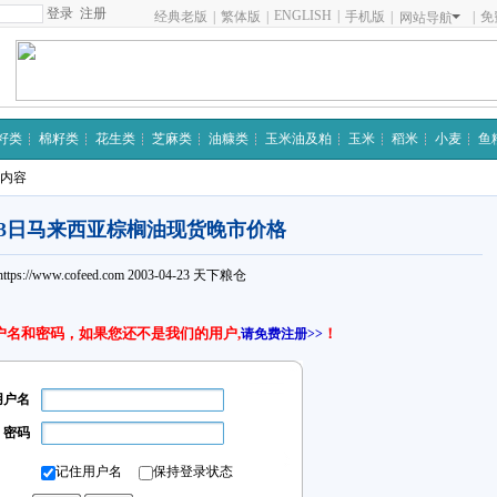
注册
ENGLISH
|
经典老版
|
繁体版
|
手机版
|
|
免
网站导航
籽类
棉籽类
花生类
芝麻类
油糠类
玉米油及粕
玉米
稻米
小麦
鱼
细内容
23日马来西亚棕榈油现货晚市价格
https://www.cofeed.com
2003-04-23
天下粮仓
户名和密码，如果您还不是我们的用户,
！
请免费注册>>
用户名
密码
记住用户名
保持登录状态