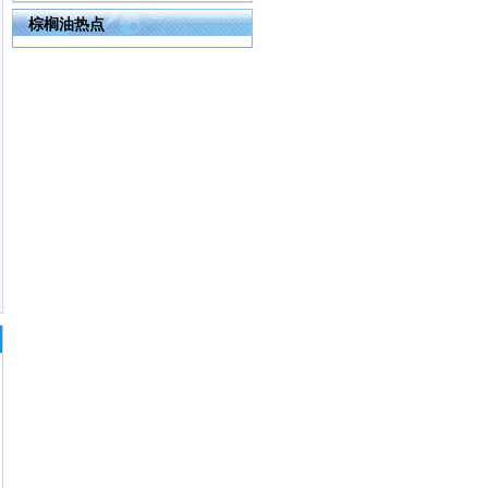
棕榈油热点