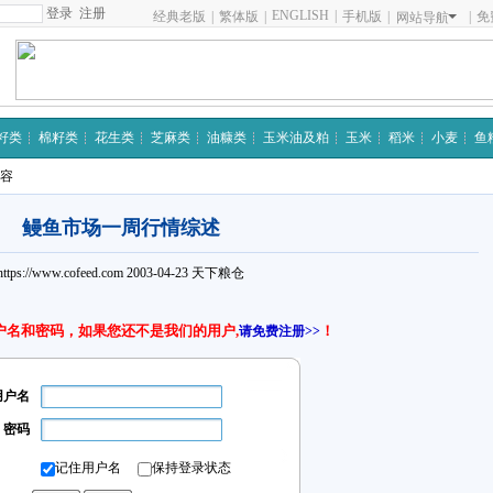
注册
ENGLISH
|
经典老版
|
繁体版
|
手机版
|
|
免
网站导航
籽类
棉籽类
花生类
芝麻类
油糠类
玉米油及粕
玉米
稻米
小麦
鱼
内容
鳗鱼市场一周行情综述
https://www.cofeed.com
2003-04-23
天下粮仓
户名和密码，如果您还不是我们的用户,
！
请免费注册>>
用户名
密码
记住用户名
保持登录状态