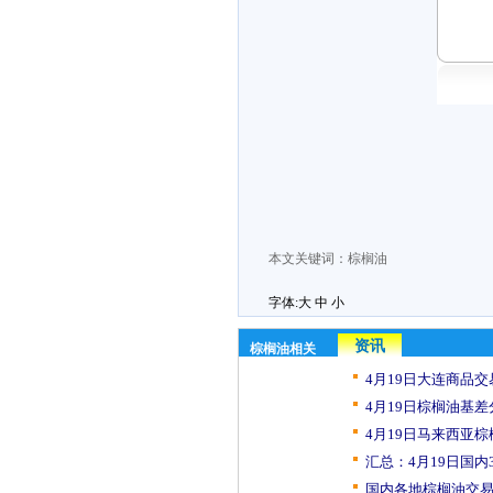
本文关键词：
棕榈油
字体:
大
中
小
资讯
棕榈油相关
4月19日大连商品交
4月19日棕榈油基差
4月19日马来西亚棕
汇总：4月19日国内33
国内各地棕榈油交易日