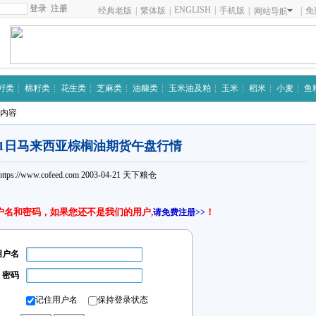
注册
ENGLISH
|
经典老版
|
繁体版
|
手机版
|
|
免
网站导航
籽类
棉籽类
花生类
芝麻类
油糠类
玉米油及粕
玉米
稻米
小麦
鱼
细内容
21日马来西亚棕榈油期货午盘行情
https://www.cofeed.com
2003-04-21
天下粮仓
户名和密码，如果您还不是我们的用户,
！
请免费注册>>
用户名
密码
记住用户名
保持登录状态