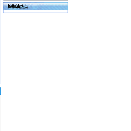
棕榈油热点