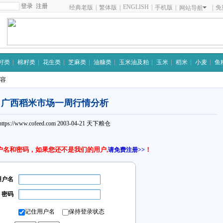
注册
ENGLISH
|
经典老版
|
繁体版
|
手机版
|
|
免
网站导航
籽类
棉籽类
花生类
芝麻类
油糠类
玉米油及粕
玉米
稻米
小麦
鱼
内容
广西稻米市场一周行情分析
https://www.cofeed.com
2003-04-21
天下粮仓
户名和密码，如果您还不是我们的用户,
！
请免费注册>>
用户名
密码
记住用户名
保持登录状态