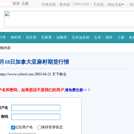
注册
ENGLISH
|
经典老版
|
繁体版
|
手机版
|
|
免
网站导航
籽类
棉籽类
花生类
芝麻类
油糠类
玉米油及粕
玉米
稻米
小麦
鱼
详细内容
4月18日加拿大亚麻籽期货行情
https://www.cofeed.com
2003-04-21
天下粮仓
户名和密码，如果您还不是我们的用户,
！
请免费注册>>
用户名
密码
记住用户名
保持登录状态