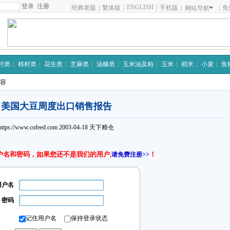
注册
ENGLISH
|
经典老版
|
繁体版
|
手机版
|
|
免
网站导航
籽类
棉籽类
花生类
芝麻类
油糠类
玉米油及粕
玉米
稻米
小麦
鱼
内容
美国大豆周度出口销售报告
https://www.cofeed.com
2003-04-18
天下粮仓
户名和密码，如果您还不是我们的用户,
！
请免费注册>>
用户名
密码
记住用户名
保持登录状态