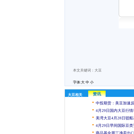
本文关键词：
大豆
字体:
大
中
小
资讯
大豆相关
中投期货：美豆加速反弹
4月29日国内大豆行
美湾大豆4月28日驳
4月29日早间国际豆
商品基金周三净卖出CB