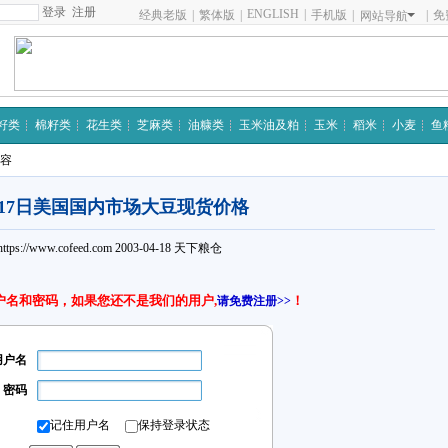
注册
ENGLISH
|
经典老版
|
繁体版
|
手机版
|
|
免
网站导航
籽类
棉籽类
花生类
芝麻类
油糠类
玉米油及粕
玉米
稻米
小麦
鱼
内容
月17日美国国内市场大豆现货价格
https://www.cofeed.com
2003-04-18
天下粮仓
户名和密码，如果您还不是我们的用户,
！
请免费注册>>
用户名
密码
记住用户名
保持登录状态