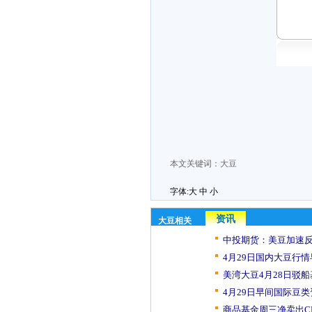
本文关键词：
大豆
字体:
大
中
小
资讯
大豆相关
中投期货：美豆加速反弹
4月29日国内大豆行
美湾大豆4月28日驳
4月29日早间国际豆
商品基金周三净卖出CB