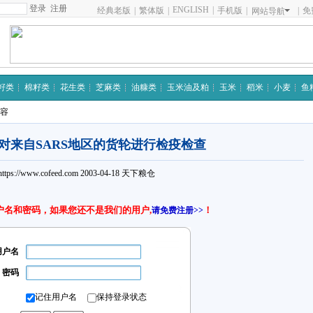
注册
ENGLISH
|
经典老版
|
繁体版
|
手机版
|
|
免
网站导航
籽类
棉籽类
花生类
芝麻类
油糠类
玉米油及粕
玉米
稻米
小麦
鱼
内容
对来自SARS地区的货轮进行检疫检查
https://www.cofeed.com
2003-04-18
天下粮仓
户名和密码，如果您还不是我们的用户,
！
请免费注册>>
用户名
密码
记住用户名
保持登录状态