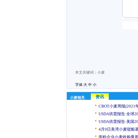
本文关键词：
小麦
字体:
大
中
小
资讯
小麦相关
CBOT小麦周报(2021年
USDA供需报告:全球202
USDA供需报告:美国202
4月9日美湾小麦驳船
面粉企业小麦收购量周