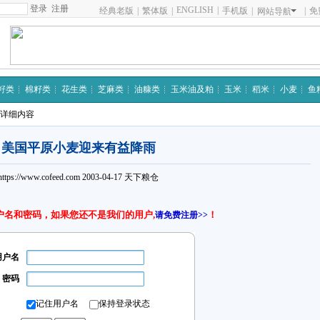
注册
ENGLISH
|
经典老版
|
繁体版
|
手机版
|
|
免
网站导航
籽类
棉籽类
花生类
芝麻类
油糠类
玉米油及粕
玉米
稻米
小麦
鱼
 详细内容
美国平原小麦迎来有益降雨
https://www.cofeed.com
2003-04-17
天下粮仓
户名和密码，如果您还不是我们的用户,
！
请免费注册>>
用户名
密码
记住用户名
保持登录状态