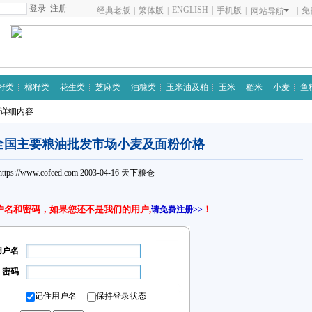
注册
ENGLISH
|
经典老版
|
繁体版
|
手机版
|
|
免
网站导航
籽类
棉籽类
花生类
芝麻类
油糠类
玉米油及粕
玉米
稻米
小麦
鱼
 详细内容
日全国主要粮油批发市场小麦及面粉价格
https://www.cofeed.com
2003-04-16
天下粮仓
户名和密码，如果您还不是我们的用户,
！
请免费注册>>
用户名
密码
记住用户名
保持登录状态