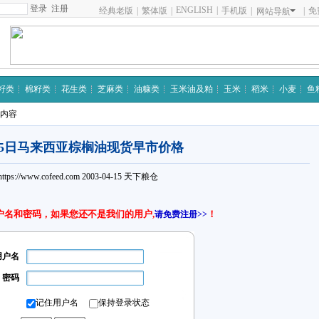
注册
ENGLISH
|
经典老版
|
繁体版
|
手机版
|
|
免
网站导航
籽类
棉籽类
花生类
芝麻类
油糠类
玉米油及粕
玉米
稻米
小麦
鱼
细内容
15日马来西亚棕榈油现货早市价格
https://www.cofeed.com
2003-04-15
天下粮仓
户名和密码，如果您还不是我们的用户,
！
请免费注册>>
用户名
密码
记住用户名
保持登录状态