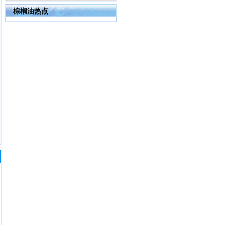
棕榈油热点