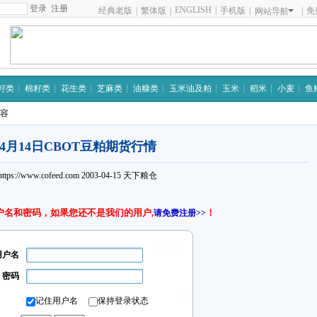
注册
ENGLISH
|
经典老版
|
繁体版
|
手机版
|
|
免
网站导航
籽类
棉籽类
花生类
芝麻类
油糠类
玉米油及粕
玉米
稻米
小麦
鱼
内容
4月14日CBOT豆粕期货行情
https://www.cofeed.com
2003-04-15
天下粮仓
户名和密码，如果您还不是我们的用户,
！
请免费注册>>
用户名
密码
记住用户名
保持登录状态