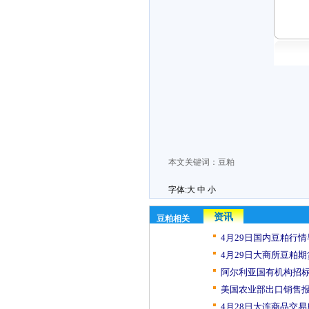
本文关键词：
豆粕
字体:
大
中
小
资讯
豆粕相关
4月29日国内豆粕行
4月29日大商所豆粕期
阿尔利亚国有机构招标寻
美国农业部出口销售报
4月28日大连商品交易