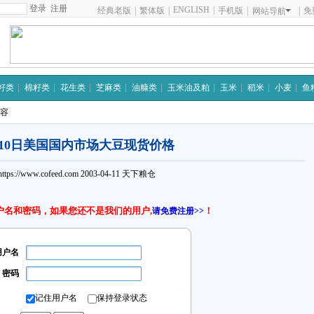
注册
ENGLISH
|
经典老版
|
繁体版
|
手机版
|
|
免
网站导航
籽类
棉籽类
花生类
芝麻类
油糠类
玉米油及粕
玉米
稻米
小麦
鱼
内容
月10日美国国内市场大豆现货价格
https://www.cofeed.com
2003-04-11
天下粮仓
户名和密码，如果您还不是我们的用户,
！
请免费注册>>
用户名
密码
记住用户名
保持登录状态