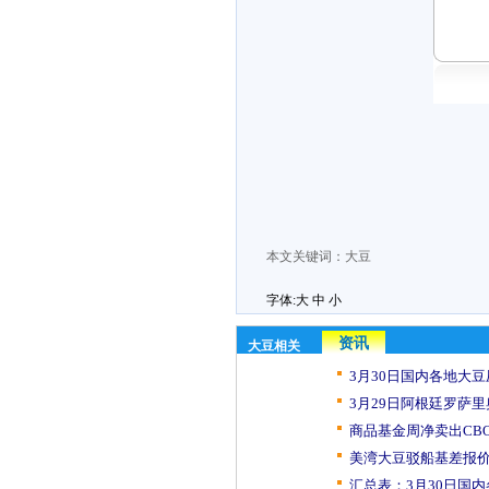
本文关键词：
大豆
字体:
大
中
小
资讯
大豆相关
3月30日国内各地大豆
3月29日阿根廷罗萨里
商品基金周净卖出CBO
美湾大豆驳船基差报价
汇总表：3月30日国内