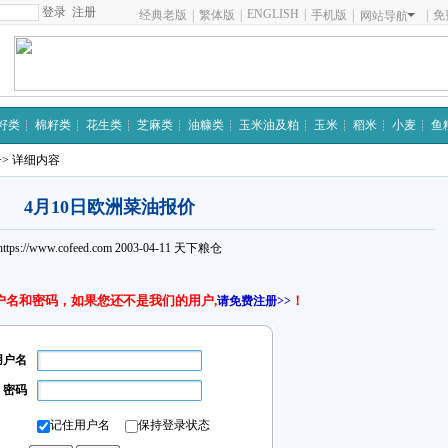
注册
ENGLISH
|
经典老版
|
繁体版
|
手机版
|
|
免
网站导航
籽类
棉籽类
花生类
芝麻类
油糠类
玉米油及粕
玉米
稻米
小麦
鱼
>> 详细内容
4月10日欧洲菜油报价
https://www.cofeed.com
2003-04-11
天下粮仓
户名和密码，如果您还不是我们的用户,
！
请免费注册>>
用户名
密码
记住用户名
保持登录状态