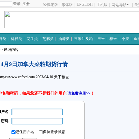
注册
ENGLISH
|
经典老版
|
繁体版
|
手机版
|
|
免
网站导航
籽类
棉籽类
花生类
芝麻类
油糠类
玉米油及粕
玉米
稻米
小麦
鱼
>> 详细内容
4月9日加拿大菜粕期货行情
https://www.cofeed.com
2003-04-10
天下粮仓
户名和密码，如果您还不是我们的用户,
！
请免费注册>>
用户名
密码
记住用户名
保持登录状态