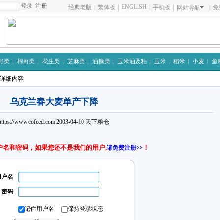
注册
ENGLISH
|
经典老版
|
繁体版
|
手机版
|
|
免
网站导航
籽类
棉籽类
花生类
芝麻类
油糠类
玉米油及粕
玉米
稻米
小麦
鱼
 详细内容
乌克兰春大麦单产下降
https://www.cofeed.com
2003-04-10
天下粮仓
户名和密码，如果您还不是我们的用户,
！
请免费注册>>
用户名
密码
记住用户名
保持登录状态