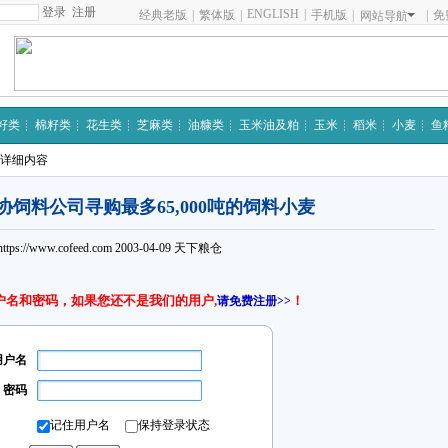
注册
ENGLISH
|
经典老版
|
繁体版
|
手机版
|
|
免
网站导航
籽类
棉籽类
花生类
芝麻类
油糠类
玉米油及粕
玉米
稻米
小麦
鱼
 详细内容
饲料公司寻购最多65,000吨的饲料小麦
https://www.cofeed.com
2003-04-09
天下粮仓
户名和密码，如果您还不是我们的用户,
！
请免费注册>>
用户名
密码
记住用户名
保持登录状态