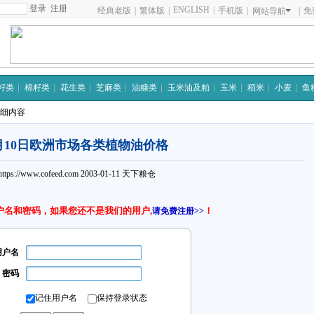
注册
ENGLISH
|
经典老版
|
繁体版
|
手机版
|
|
免
网站导航
籽类
棉籽类
花生类
芝麻类
油糠类
玉米油及粕
玉米
稻米
小麦
鱼
详细内容
月10日欧洲市场各类植物油价格
https://www.cofeed.com
2003-01-11
天下粮仓
户名和密码，如果您还不是我们的用户,
！
请免费注册>>
用户名
密码
记住用户名
保持登录状态