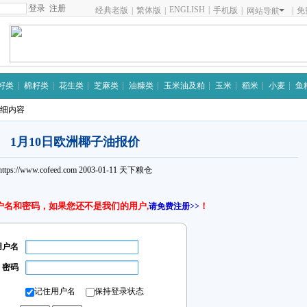
注册
ENGLISH
|
经典老版
|
繁体版
|
手机版
|
|
免
网站导航
籽类
棉籽类
花生类
芝麻类
油糠类
玉米油及粕
玉米
稻米
小麦
鱼
详细内容
1月10日欧洲椰子油报价
https://www.cofeed.com
2003-01-11
天下粮仓
户名和密码，如果您还不是我们的用户,
！
请免费注册>>
用户名
密码
记住用户名
保持登录状态