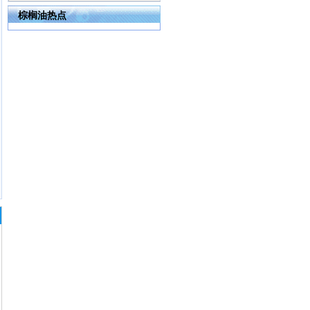
棕榈油热点