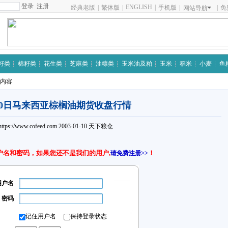
注册
ENGLISH
|
经典老版
|
繁体版
|
手机版
|
|
免
网站导航
籽类
棉籽类
花生类
芝麻类
油糠类
玉米油及粕
玉米
稻米
小麦
鱼
细内容
10日马来西亚棕榈油期货收盘行情
https://www.cofeed.com
2003-01-10
天下粮仓
户名和密码，如果您还不是我们的用户,
！
请免费注册>>
用户名
密码
记住用户名
保持登录状态