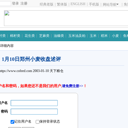
注册
ENGLISH
|
经典老版
|
繁体版
|
手机版
|
|
免
网站导航
籽类
棉籽类
花生类
芝麻类
油糠类
玉米油及粕
玉米
稻米
小麦
鱼
 详细内容
1月10日郑州小麦收盘述评
https://www.cofeed.com
2003-01-10
天下粮仓
户名和密码，如果您还不是我们的用户,
！
请免费注册>>
用户名
密码
记住用户名
保持登录状态