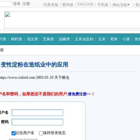
注册
ENGLISH
|
经典老版
|
繁体版
|
手机版
|
|
免
网站导航
籽类
棉籽类
花生类
芝麻类
油糠类
玉米油及粕
玉米
稻米
小麦
鱼
内容
变性淀粉在造纸业中的应用
https://www.cofeed.com
2003-01-10
天下粮仓
户名和密码，如果您还不是我们的用户,
！
请免费注册>>
用户名
密码
记住用户名
保持登录状态