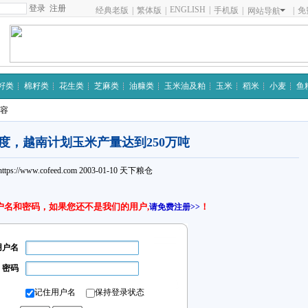
注册
ENGLISH
|
经典老版
|
繁体版
|
手机版
|
|
免
网站导航
籽类
棉籽类
花生类
芝麻类
油糠类
玉米油及粕
玉米
稻米
小麦
鱼
内容
3年度，越南计划玉米产量达到250万吨
https://www.cofeed.com
2003-01-10
天下粮仓
户名和密码，如果您还不是我们的用户,
！
请免费注册>>
用户名
密码
记住用户名
保持登录状态