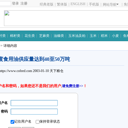
注册
ENGLISH
|
经典老版
|
繁体版
|
手机版
|
|
免
网站导航
籽类
棉籽类
花生类
芝麻类
油糠类
玉米油及粕
玉米
稻米
小麦
鱼
>> 详细内容
度食用油供应量达到40至50万吨
https://www.cofeed.com
2003-01-10
天下粮仓
户名和密码，如果您还不是我们的用户,
！
请免费注册>>
用户名
密码
记住用户名
保持登录状态