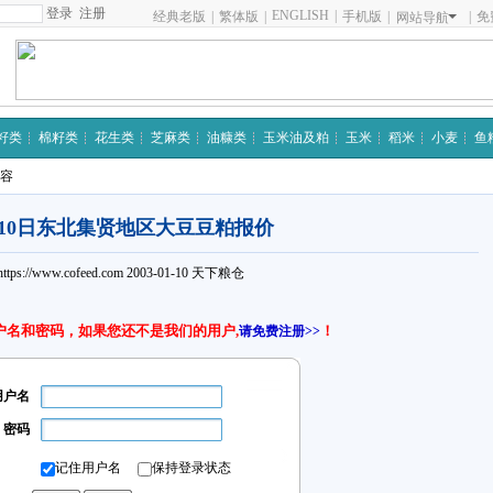
注册
ENGLISH
|
经典老版
|
繁体版
|
手机版
|
|
免
网站导航
籽类
棉籽类
花生类
芝麻类
油糠类
玉米油及粕
玉米
稻米
小麦
鱼
内容
月10日东北集贤地区大豆豆粕报价
https://www.cofeed.com
2003-01-10
天下粮仓
户名和密码，如果您还不是我们的用户,
！
请免费注册>>
用户名
密码
记住用户名
保持登录状态