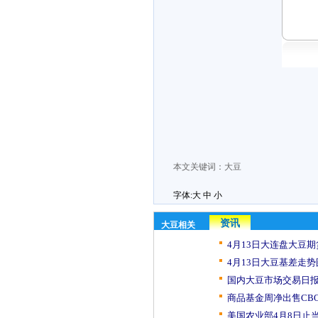
本文关键词：
大豆
字体:
大
中
小
资讯
大豆相关
4月13日大连盘大豆期
4月13日大豆基差走势
国内大豆市场交易日报（
商品基金周净出售CBO
美国农业部4月8日止当