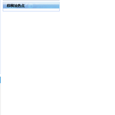
棕榈油热点