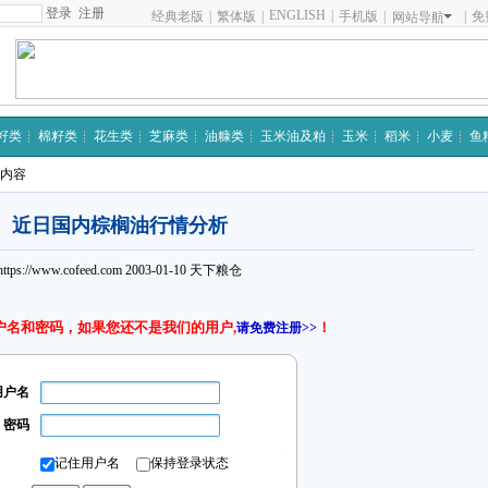
注册
ENGLISH
|
经典老版
|
繁体版
|
手机版
|
|
免
网站导航
籽类
棉籽类
花生类
芝麻类
油糠类
玉米油及粕
玉米
稻米
小麦
鱼
细内容
近日国内棕榈油行情分析
https://www.cofeed.com
2003-01-10
天下粮仓
户名和密码，如果您还不是我们的用户,
！
请免费注册>>
用户名
密码
记住用户名
保持登录状态