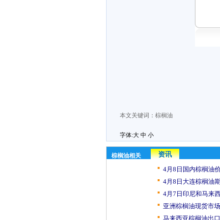
本文关键词：
棕榈油
字体:
大
中
小
资讯
棕榈油相关
4月8日国内棕榈油价
4月8日大连棕榈油期
4月7日印尼和马来西
亚洲棕榈油现货市场
马来西亚棕榈油出口