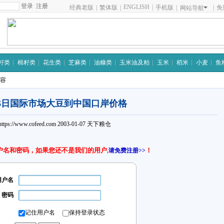
注册
ENGLISH
|
经典老版
|
繁体版
|
手机版
|
|
免
网站导航
籽类
棉籽类
花生类
芝麻类
油糠类
玉米油及粕
玉米
稻米
小麦
鱼
内容
6日国际市场大豆到中国口岸价格
https://www.cofeed.com
2003-01-07
天下粮仓
户名和密码，如果您还不是我们的用户,
！
请免费注册>>
用户名
密码
记住用户名
保持登录状态