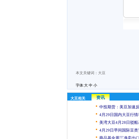
本文关键词：
大豆
字体:
大
中
小
资讯
大豆相关
中投期货：美豆加速反弹
4月29日国内大豆行
美湾大豆4月28日驳
4月29日早间国际豆
商品基金周三净卖出CB