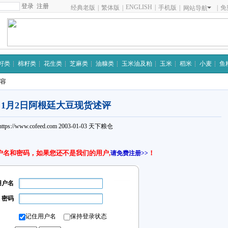
注册
ENGLISH
|
经典老版
|
繁体版
|
手机版
|
|
免
网站导航
籽类
棉籽类
花生类
芝麻类
油糠类
玉米油及粕
玉米
稻米
小麦
鱼
内容
1月2日阿根廷大豆现货述评
https://www.cofeed.com
2003-01-03
天下粮仓
户名和密码，如果您还不是我们的用户,
！
请免费注册>>
用户名
密码
记住用户名
保持登录状态