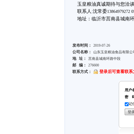
玉皇粮油真诚期待与您洽
联系人
沈常委
:
13864979272 0
地址：临沂市莒南县城南
发布时间：
2019-07-26
公司名称：
山东玉皇粮油食品有限公
地 址：
莒南县城南环路中段
邮 编：
276600
联系方式：
登录后可查看联系
用户
密 
记