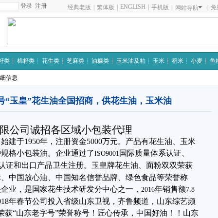
注册
ENGLISH
|
经典老版
|
繁体版
|
手机版
|
|
免
网站导航
籽类
棉籽类
花生类
芝麻类
油糠类
玉米油及粕
玉米
稻米
小麦
鱼
详细信息
号“玉皇”花生油全国招商，供花生油，玉米油
限公司诚招各区域小包装代理
建于1950年，注册资金5000万元。产品有花生油、玉米
种规格小包装油。企业通过了
国际质量体系认证、
ISO9001
认证和出口产品卫生注册。玉皇牌花生油、面粉双双荣获
标、中国放心油、中国知名信誉品牌、绿色食品等荣誉称
头企业，是国家花生技术研发分中心之一，
年销售额
2016
7.8
至2018年春节公司投入省级山东卫视，齐鲁频道，山东综艺频
又荣获“山东老字号”荣誉称号！匠心传承，中国好油！！山东