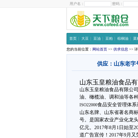
用户名：
密码：
首页
大豆
豆油
豆粕
棕榈油
菜
您的当前位置：
网站首页
>>
供求信息
>> 
供应：山东老字
山东玉皇粮油食品有
山东玉皇粮油食品有限公司始
油、橄榄油、调和油等各
食品安全管理体系
ISO22000
山东名牌、山东省著名商
号。是国家农业产业化龙
亿元。2017年8月1日始
道广告宣传！2017年9月